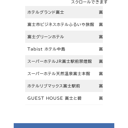
スクロールできます
ホテルグランド富士
富士市平垣本町
富士市ビジネスホテルふるいや旅館
富士市平垣町6
富士グリーンホテル
富士市本町5-
Tabist ホテル中島
富士市中島35
スーパーホテルJR富士駅前禁煙館
富士市横割本町
スーパーホテル天然温泉富士本館
富士市水戸島元
ホテルリブマックス富士駅前
富士市横割本町
GUEST HOUSE 富士と碧
富士市元町9-