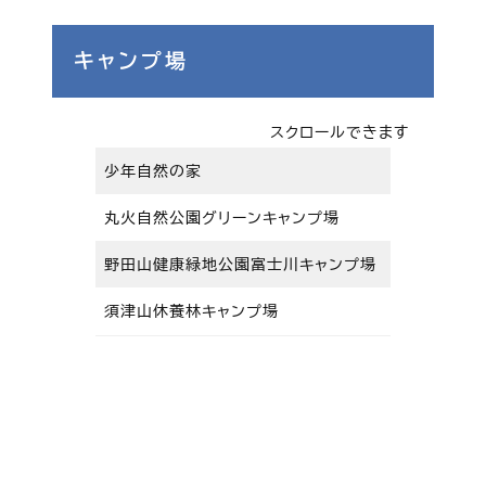
キャンプ場
スクロールできます
少年自然の家
富士市大淵1
丸火自然公園グリーンキャンプ場
富士市大淵1
野田山健康緑地公園富士川キャンプ場
富士市中之郷
須津山休養林キャンプ場
富士市江尾1