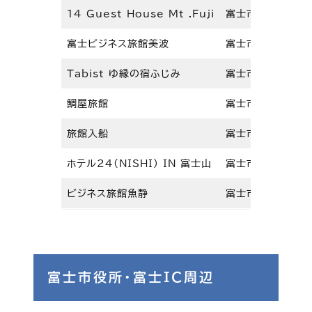
14 Guest House Mt .Fuji
富士市吉原3-3-
富士ビジネス旅館美波
富士市御幸町7-8
Tabist ゆ縁の宿ふじみ
富士市荒田島町3-
鯛屋旅館
富士市吉原2-3-
旅館入船
富士市今泉1-7-
ホテル24(NISHI) IN 富士山
富士市吉原3-13-
ビジネス旅館魚静
富士市吉原5-4-
富士市役所・富士ＩＣ周辺