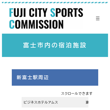
内
容
を
ス
キ
ッ
富士市内の宿泊施設
プ
新富士駅周辺
スクロールできます
ビジネスホテルアムス
富士市川成島7